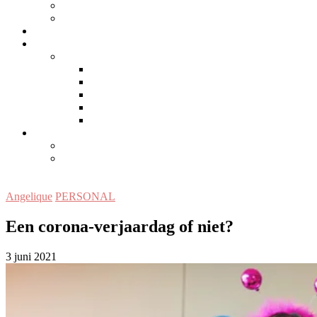
MAMA-INSPIRATIE
PERSONAL
LIFESTYLE/WONEN
SAMENWERKEN
EDITORS
MEET US
Angelique
Jolanda
Marieke
Marieke H.
CONTACT
DISCLAIMER
PRIVACYVERKLARING
Angelique
PERSONAL
Een corona-verjaardag of niet?
3 juni 2021