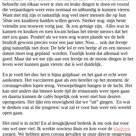
behoefte om elkaar weer te zien en leuke dingen te doen en vooral
die verjaardagen weer eens normaal en uitbundig te kunnen vieren.
Want met mij zijn er natuurlijk nog veel meer mensen die op hun
50ste een knalfeest hadden willen geven. Sterker nog: mijn beste
vriendin zou trouwen vorig jaar. Ik zou getuige zijn. Alles was in
kannen en kruiken en toen kwam helaas het trieste nieuws dat het
niet zou gaan. Positief als we toen nog waren plande we de hele
bruiloft gewoon precies voor een jaar later. Nou… ook dat feestje
ging natuurlijk niet door. De hele lol er een beetje af en een nieuwe
datum moet nog gepland worden. Tuurlijk komt dat allemaal wel
goed. Maar dat we toe zijn aan een feestje en de mooie dingen in het
leven weer kunnen gaan vieren: dat is wel duidelijk.
En je voelt het dus: het is bijna grijpbaar: en het gaat er echt weer
aankomen. Het vaccineren gaat als een tierelier op het moment, de
coronagevallen lopen terug. Versoepelingen hangen in de lucht. Het
kan niet anders dat binnen korte tijd de restaurants weer open gaan
en daarna kunnen de cafés hopelijk ook weer snel hun deuren
opengooien. Het lijkt een eeuwigheid dat we “uit” gingen. En wat
te denken van al die jongeren: wat zal er voor hun weer een wereld
open gaan.
Het eind is in zicht! En al terugkijkend bedenk ik me ook dat voor
ons wel mee viel. Ik werkte sowieso thuis en kon voor de
kinderen
zorgen. We hebben geen corona gevallen in onze directe omgeving