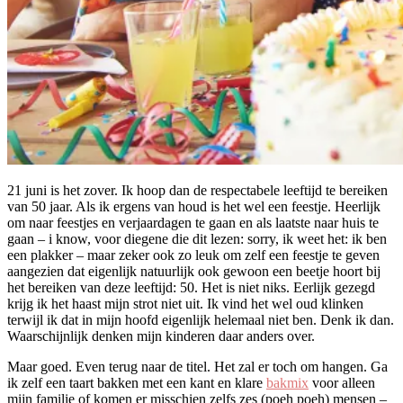
21 juni is het zover. Ik hoop dan de respectabele leeftijd te bereiken
van 50 jaar. Als ik ergens van houd is het wel een feestje. Heerlijk
om naar feestjes en verjaardagen te gaan en als laatste naar huis te
gaan – i know, voor diegene die dit lezen: sorry, ik weet het: ik ben
een plakker – maar zeker ook zo leuk om zelf een feestje te geven
aangezien dat eigenlijk natuurlijk ook gewoon een beetje hoort bij
het bereiken van deze leeftijd: 50. Het is niet niks. Eerlijk gezegd
krijg ik het haast mijn strot niet uit. Ik vind het wel oud klinken
terwijl ik dat in mijn hoofd eigenlijk helemaal niet ben. Denk ik dan.
Waarschijnlijk denken mijn kinderen daar anders over.
Maar goed. Even terug naar de titel. Het zal er toch om hangen. Ga
ik zelf een taart bakken met een kant en klare
bakmix
voor alleen
mijn familie of komen er misschien zelfs zes (poeh poeh) mensen –