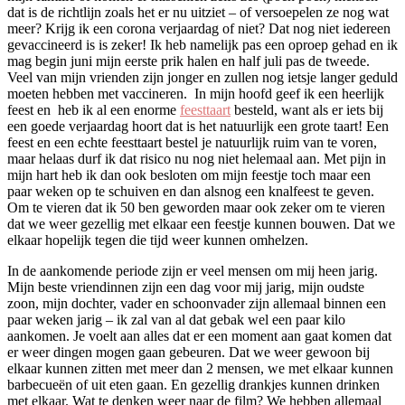
dat is de richtlijn zoals het er nu uitziet – of versoepelen ze nog wat
meer? Krijg ik een corona verjaardag of niet? Dat nog niet iedereen
gevaccineerd is is zeker! Ik heb namelijk pas een oproep gehad en ik
mag begin juni mijn eerste prik halen en half juli pas de tweede.
Veel van mijn vrienden zijn jonger en zullen nog ietsje langer geduld
moeten hebben met vaccineren. In mijn hoofd geef ik een heerlijk
feest en heb ik al een enorme
feesttaart
besteld, want als er iets bij
een goede verjaardag hoort dat is het natuurlijk een grote taart! Een
feest en een echte feesttaart bestel je natuurlijk ruim van te voren,
maar helaas durf ik dat risico nu nog niet helemaal aan. Met pijn in
mijn hart heb ik dan ook besloten om mijn feestje toch maar een
paar weken op te schuiven en dan alsnog een knalfeest te geven.
Om te vieren dat ik 50 ben geworden maar ook zeker om te vieren
dat we weer gezellig met elkaar een feestje kunnen bouwen. Dat we
elkaar hopelijk tegen die tijd weer kunnen omhelzen.
In de aankomende periode zijn er veel mensen om mij heen jarig.
Mijn beste vriendinnen zijn een dag voor mij jarig, mijn oudste
zoon, mijn dochter, vader en schoonvader zijn allemaal binnen een
paar weken jarig – ik zal van al dat gebak wel een paar kilo
aankomen. Je voelt aan alles dat er een moment aan gaat komen dat
er weer dingen mogen gaan gebeuren. Dat we weer gewoon bij
elkaar kunnen zitten met meer dan 2 mensen, we met elkaar kunnen
barbecueën of uit eten gaan. En gezellig drankjes kunnen drinken
met elkaar. Wat te denken weer naar de film? We hebben allemaal